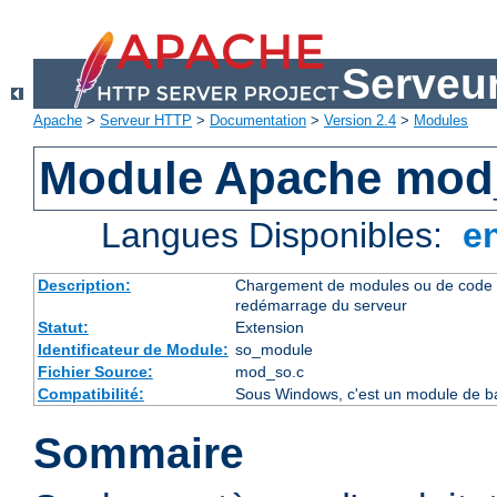
Serveu
Apache
>
Serveur HTTP
>
Documentation
>
Version 2.4
>
Modules
Module Apache mod
Langues Disponibles:
e
Description:
Chargement de modules ou de code 
redémarrage du serveur
Statut:
Extension
Identificateur de Module:
so_module
Fichier Source:
mod_so.c
Compatibilité:
Sous Windows, c'est un module de ba
Sommaire