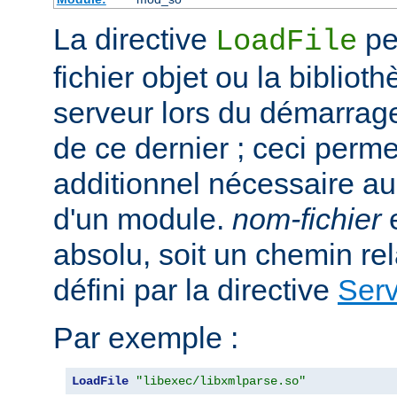
La directive
per
LoadFile
fichier objet ou la bibliot
serveur lors du démarrag
de ce dernier ; ceci perme
additionnel nécessaire a
d'un module.
nom-fichier
e
absolu, soit un chemin rela
défini par la directive
Ser
Par exemple :
LoadFile
"libexec/libxmlparse.so"