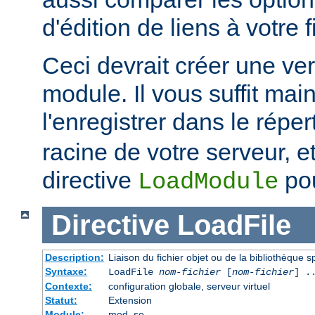
d'édition de liens à votre f
Ceci devrait créer une ve
module. Il vous suffit mai
l'enregistrer dans le réper
racine de votre serveur, et 
directive
pou
LoadModule
Directive
LoadFile
Description:
Liaison du fichier objet ou de la bibliothèque sp
Syntaxe:
LoadFile
nom-fichier
[
nom-fichier
] .
Contexte:
configuration globale, serveur virtuel
Statut:
Extension
Module:
mod_so